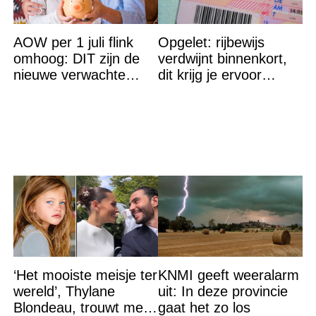
AOW per 1 juli flink
Opgelet: rijbewijs
omhoog: DIT zijn de
verdwijnt binnenkort,
nieuwe verwachte
dit krijg je ervoor
bedragen
terug…
‘Het mooiste meisje ter
KNMI geeft weeralarm
wereld’, Thylane
uit: In deze provincie
Blondeau, trouwt met
gaat het zo los