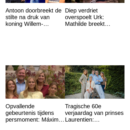
Antoon doorbreekt de
Diep verdriet
stilte na druk van
overspoelt Urk:
koning Willem-
Mathilde breekt
Alexander na gedurfde
helemaal – ‘Ik kan dit
beslissing rond prinses
niet nóg eens aan’
Alexia
Opvallende
Tragische 60e
gebeurtenis tijdens
verjaardag van prinses
persmoment: Máxima
Laurentien:
grijpt in
‘Hartverscheurend’