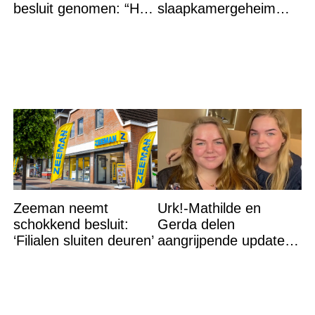
besluit genomen: “Het
slaapkamergeheim
is voorbij”
van Bridget Maasland
op straat
Zeeman neemt
Urk!-Mathilde en
schokkend besluit:
Gerda delen
‘Filialen sluiten deuren’
aangrijpende update
na flinke
gezondheidsklap