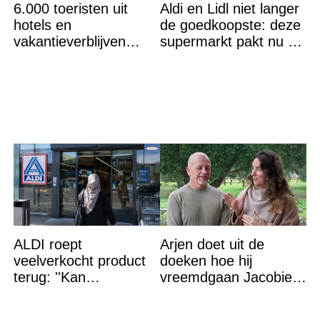
6.000 toeristen uit
Aldi en Lidl niet langer
hotels en
de goedkoopste: deze
vakantieverblijven
supermarkt pakt nu de
gehaald: ''Vuur niet
winst en zijn
meer te bestrijden''
goedkoper
ALDI roept
Arjen doet uit de
veelverkocht product
doeken hoe hij
terug: ''Kan
vreemdgaan Jacobien
levensgevaarlijk zijn
ontdekte
voor bepaalde