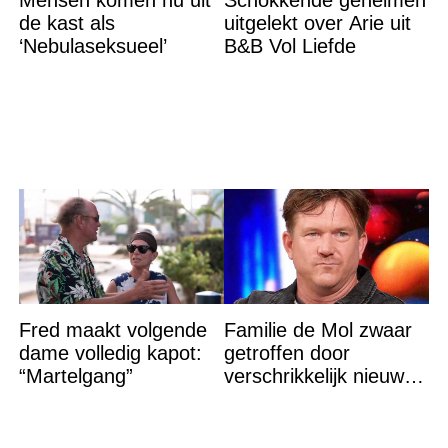
Mensen komen nu uit
Schokkende geheimen
de kast als
uitgelekt over Arie uit
‘Nebulaseksueel’
B&B Vol Liefde
Fred maakt volgende
Familie de Mol zwaar
dame volledig kapot:
getroffen door
“Martelgang”
verschrikkelijk nieuws:
“We waren te laat…”