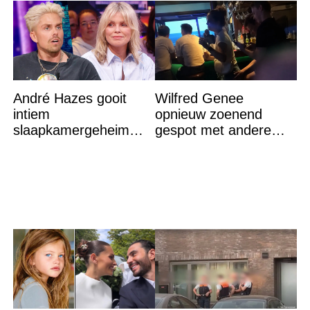
André Hazes gooit
Wilfred Genee
intiem
opnieuw zoenend
slaapkamergeheim
gespot met andere
van Bridget Maasland
vrouw en ze is een
op straat
hele bekende