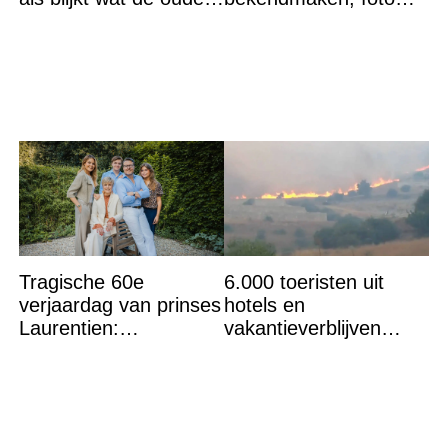
aan het doen zijn
van etentje bewerkt
met AI
Tragische 60e
6.000 toeristen uit
verjaardag van prinses
hotels en
Laurentien:
vakantieverblijven
‘Hartverscheurend’
gehaald: ''Vuur niet
meer te bestrijden''