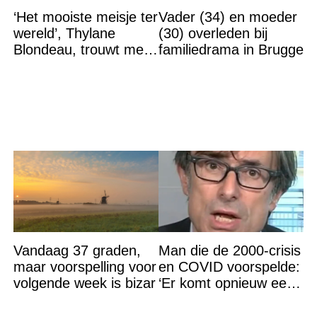
‘Het mooiste meisje ter
Vader (34) en moeder
wereld’, Thylane
(30) overleden bij
Blondeau, trouwt met
familiedrama in Brugge
een Franse dj tijdens
een sprookjesachtige
Vandaag 37 graden,
Man die de 2000-crisis
maar voorspelling voor
en COVID voorspelde:
volgende week is bizar
‘Er komt opnieuw een
grote ramp aan’