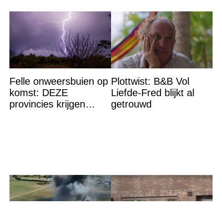
Felle onweersbuien op
Plottwist: B&B Vol
komst: DEZE
Liefde-Fred blijkt al
provincies krijgen
getrouwd
straks als eerst de
volle laag