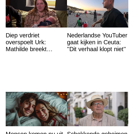
Diep verdriet
Nederlandse YouTuber
overspoelt Urk:
gaat kijken in Ceuta:
Mathilde breekt
''Dit verhaal klopt niet''
helemaal – ‘Ik kan dit
niet nóg eens aan’