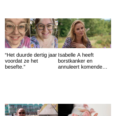
“Het duurde dertig jaar
Isabelle A heeft
voordat ze het
borstkanker en
besefte.”
annuleert komende
optredens: “Het is heel
erg”