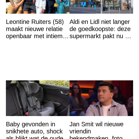
Leontine Ruiters (58)
Aldi en Lidl niet langer
maakt nieuwe relatie
de goedkoopste: deze
openbaar met intieme
supermarkt pakt nu de
foto
winst en zijn
goedkoper
Baby gevonden in
Jan Smit wil nieuwe
snikhete auto, shock
vriendin
als blijkt wat de ouders
bekendmaken, foto