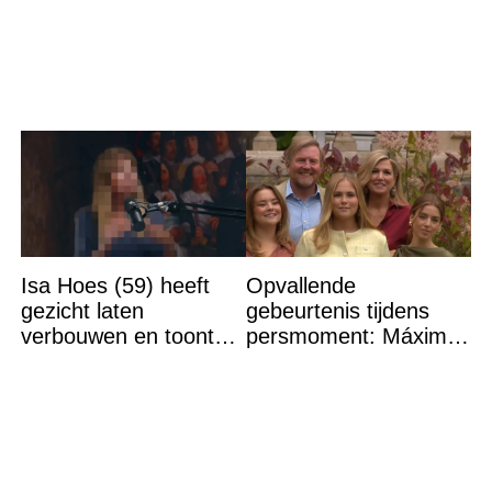
Isa Hoes (59) heeft
Opvallende
gezicht laten
gebeurtenis tijdens
verbouwen en toont
persmoment: Máxima
resultaat, volgers
grijpt in
schrikken