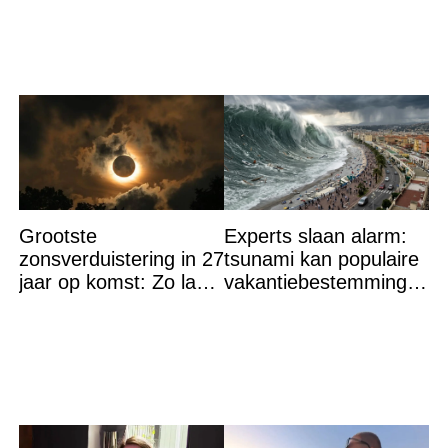
Grootste
Experts slaan alarm:
zonsverduistering in 27
tsunami kan populaire
jaar op komst: Zo laat
vakantiebestemming
is het hoogtepunt en
binnen 21 minuten
op DEZE plekken heb
bereiken
je het