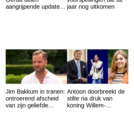
aangrijpende update
jaar nog uitkomen
na flinke
gezondheidsklap
Jim Bakkum in tranen:
Antoon doorbreekt de
ontroerend afscheid
stilte na druk van
van zijn geliefde
koning Willem-
Bettina Holwerda
Alexander na gedurfde
beslissing rond prinses
Alexia