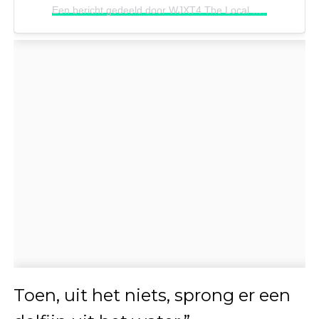
Een bericht gedeeld door WJXT4 The Local Station (@news4jax)
Toen, uit het niets, sprong er een