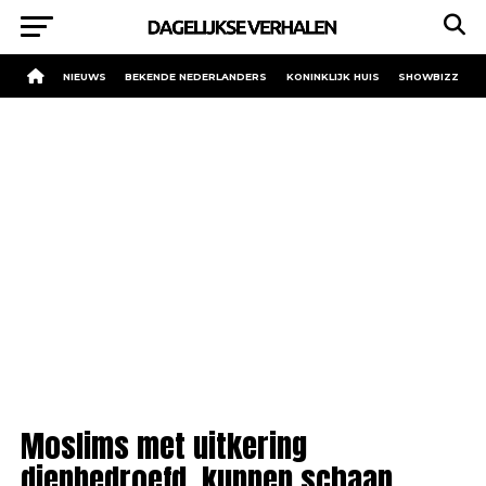
NIEUWS
BEKENDE NEDERLANDERS
KONINKLIJK HUIS
SHOWBIZZ
Moslims met uitkering
diepbedroefd, kunnen schaap