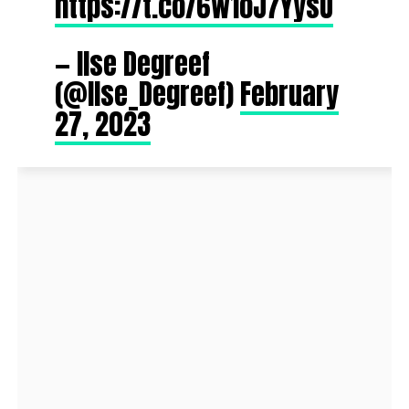
https://t.co/6w1oJ7YysU
— Ilse Degreef
(@Ilse_Degreef)
February
27, 2023