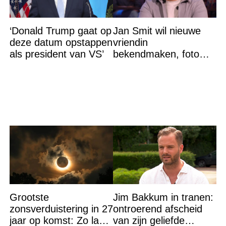
‘Donald Trump gaat op
Jan Smit wil nieuwe
deze datum opstappen
vriendin
als president van VS’
bekendmaken, foto
van etentje bewerkt
met AI
Grootste
Jim Bakkum in tranen:
zonsverduistering in 27
ontroerend afscheid
jaar op komst: Zo laat
van zijn geliefde