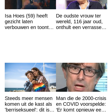
Isa Hoes (59) heeft
De oudste vrouw ter
gezicht laten
wereld, 116 jaar oud,
verbouwen en toont
onthult een verrassend
resultaat, volgers
geheim voor haar
schrikken
lange leven
Steeds meer mensen
Man die de 2000-crisis
komen uit de kast als
en COVID voorspelde:
'berriseksueel': dit is
‘Er komt opnieuw een