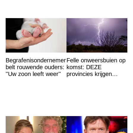
Begrafenisondernemer
Felle onweersbuien op
belt rouwende ouders:
komst: DEZE
''Uw zoon leeft weer''
provincies krijgen
straks als eerst de
volle laag