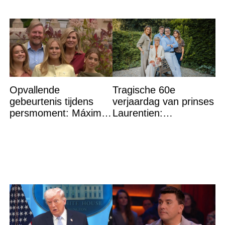
Opvallende
Tragische 60e
gebeurtenis tijdens
verjaardag van prinses
persmoment: Máxima
Laurentien:
grijpt in
‘Hartverscheurend’