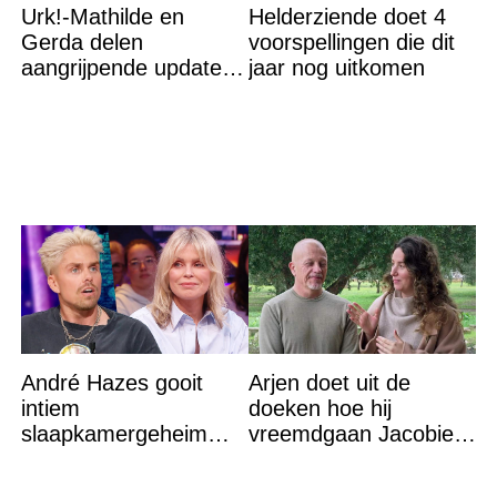
Urk!-Mathilde en
Helderziende doet 4
Gerda delen
voorspellingen die dit
aangrijpende update
jaar nog uitkomen
na flinke
gezondheidsklap
André Hazes gooit
Arjen doet uit de
intiem
doeken hoe hij
slaapkamergeheim
vreemdgaan Jacobien
van Bridget Maasland
ontdekte
op straat