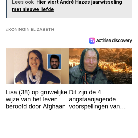
Lees ook
Hier viert André Hazes jaarwisseling
met nieuwe liefde
KONINGIN ELIZABETH
Lisa (38) op gruwelijke
Dit zijn de 4
wijze van het leven
angstaanjagende
beroofd door Afghaan
voorspellingen van
Baba Vanga voor de
rest van dit jaar