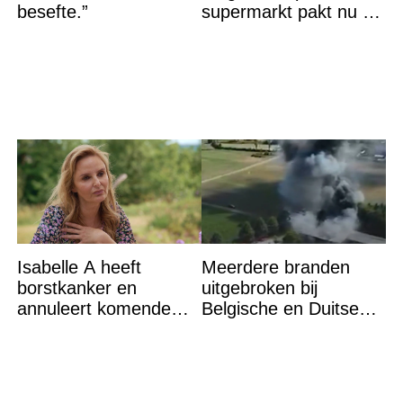
besefte.”
supermarkt pakt nu de
winst en zijn
goedkoper
Isabelle A heeft
Meerdere branden
borstkanker en
uitgebroken bij
annuleert komende
Belgische en Duitse
optredens: “Het is heel
grens in Zuid-Limburg
erg”