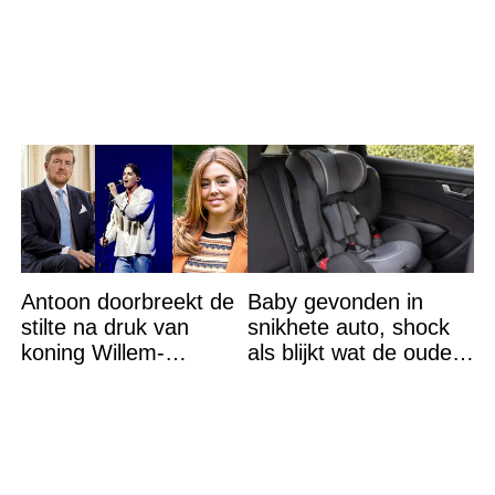
is het hoogtepunt en
Bettina Holwerda
op DEZE plekken heb
je het
Antoon doorbreekt de
Baby gevonden in
stilte na druk van
snikhete auto, shock
koning Willem-
als blijkt wat de ouders
Alexander na gedurfde
aan het doen zijn
beslissing rond prinses
Alexia