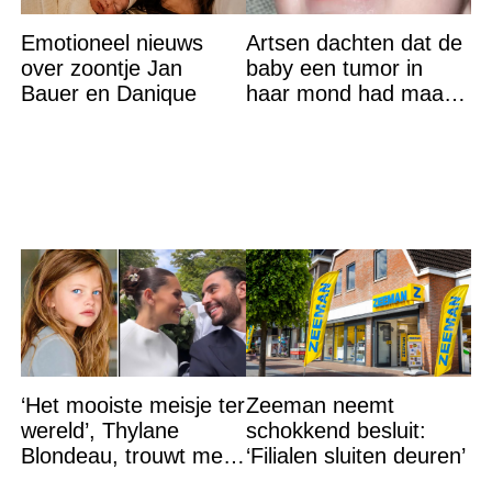
Emotioneel nieuws
Artsen dachten dat de
over zoontje Jan
baby een tumor in
Bauer en Danique
haar mond had maar
de waarheid sloeg
iedereen met stomheid
‘Het mooiste meisje ter
Zeeman neemt
wereld’, Thylane
schokkend besluit:
Blondeau, trouwt met
‘Filialen sluiten deuren’
een Franse dj tijdens