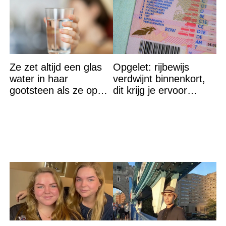
Ze zet altijd een glas
Opgelet: rijbewijs
water in haar
verdwijnt binnenkort,
gootsteen als ze op
dit krijg je ervoor
vakantie gaat. De
terug…
reden? Ik ga dit ook
doen…