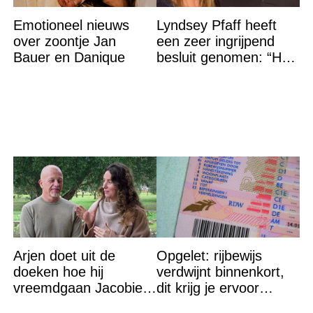
Emotioneel nieuws
Lyndsey Pfaff heeft
over zoontje Jan
een zeer ingrijpend
Bauer en Danique
besluit genomen: “Het
is voorbij”
Arjen doet uit de
Opgelet: rijbewijs
doeken hoe hij
verdwijnt binnenkort,
vreemdgaan Jacobien
dit krijg je ervoor
ontdekte
terug…