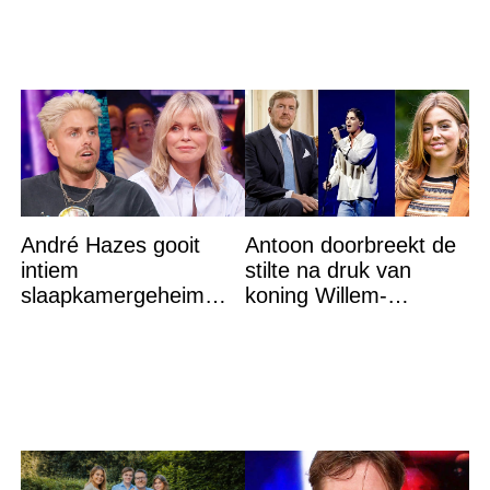
André Hazes gooit
Antoon doorbreekt de
intiem
stilte na druk van
slaapkamergeheim
koning Willem-
van Bridget Maasland
Alexander na gedurfde
op straat
beslissing rond prinses
Alexia