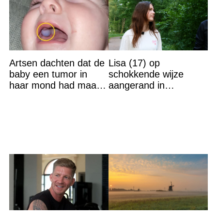
Artsen dachten dat de
Lisa (17) op
baby een tumor in
schokkende wijze
haar mond had maar
aangerand in
de waarheid sloeg
zwembad Sliedrecht:
iedereen met stomheid
dit is de dader