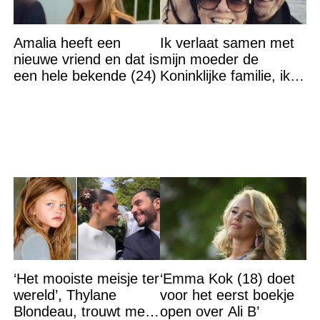
Amalia heeft een
Ik verlaat samen met
nieuwe vriend en dat is
mijn moeder de
een hele bekende (24)
Koninklijke familie, ik
accepteer niet dat mijn
vader vreemdgaat met
‘Het mooiste meisje ter
‘Emma Kok (18) doet
wereld’, Thylane
voor het eerst boekje
Blondeau, trouwt met
open over Ali B’