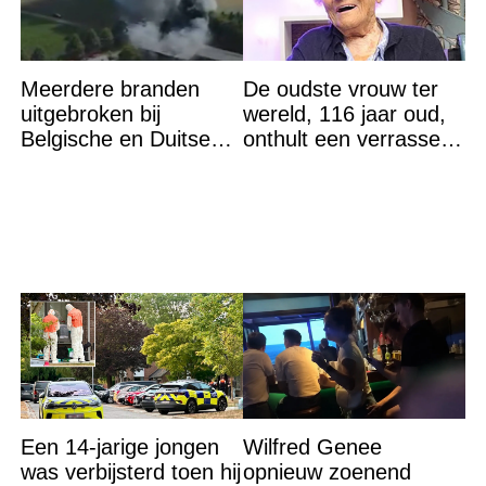
Meerdere branden
De oudste vrouw ter
uitgebroken bij
wereld, 116 jaar oud,
Belgische en Duitse
onthult een verrassend
grens in Zuid-Limburg
geheim voor haar
lange leven
Een 14-jarige jongen
Wilfred Genee
was verbijsterd toen hij
opnieuw zoenend