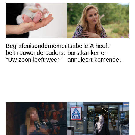
Begrafenisondernemer
Isabelle A heeft
belt rouwende ouders:
borstkanker en
''Uw zoon leeft weer''
annuleert komende
optredens: “Het is heel
erg”