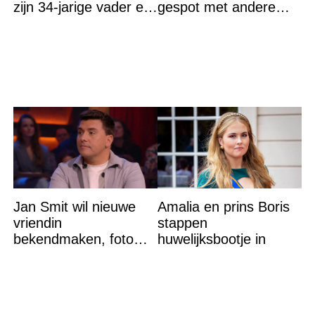
zijn 34-jarige vader en
gespot met andere
30-jarige moeder dood
vrouw en ze is een
in bed aantrof,
hele bekende
Jan Smit wil nieuwe
Amalia en prins Boris
vriendin
stappen
bekendmaken, foto
huwelijksbootje in
van etentje bewerkt
met AI