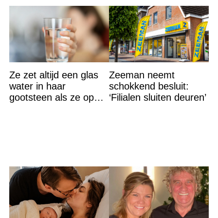
Ze zet altijd een glas
Zeeman neemt
water in haar
schokkend besluit:
gootsteen als ze op
‘Filialen sluiten deuren’
vakantie gaat. De
reden? Ik ga dit ook
doen…