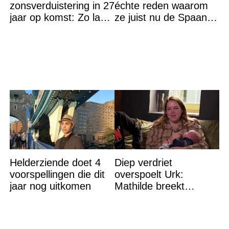
zonsverduistering in 27
échte reden waarom
jaar op komst: Zo laat
ze juist nu de Spaanse
is het hoogtepunt en
grens bestormden
op DEZE plekken heb
je het
Helderziende doet 4
Diep verdriet
voorspellingen die dit
overspoelt Urk:
jaar nog uitkomen
Mathilde breekt
helemaal – ‘Ik kan dit
niet nóg eens aan’