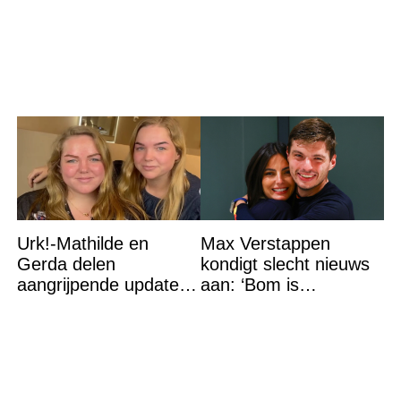
een Franse dj tijdens
een sprookjesachtige
Urk!-Mathilde en
Max Verstappen
Gerda delen
kondigt slecht nieuws
aangrijpende update
aan: ‘Bom is
na flinke
gebarsten’
gezondheidsklap