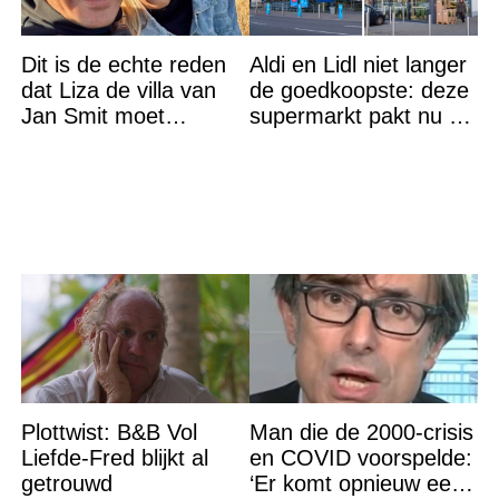
Dit is de echte reden
Aldi en Lidl niet langer
dat Liza de villa van
de goedkoopste: deze
Jan Smit moet
supermarkt pakt nu de
verlaten
winst en zijn
goedkoper
Plottwist: B&B Vol
Man die de 2000-crisis
Liefde-Fred blijkt al
en COVID voorspelde:
getrouwd
‘Er komt opnieuw een