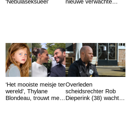
‘Nebulaseksueel’
nieuwe verwachte
bedragen
‘Het mooiste meisje ter
Overleden
wereld’, Thylane
scheidsrechter Rob
Blondeau, trouwt met
Dieperink (38) wachtte
een Franse dj tijdens
totdat hij cruciaal
een sprookjesachtige
bericht kreeg