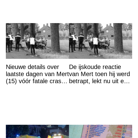
Nieuwe details over
De ijskoude reactie
laatste dagen van Mert
van Mert toen hij werd
(15) vóór fatale crash
betrapt, lekt nu uit en
in Zeeland: dit weten
zorgt voor enorme
we nu
ophef