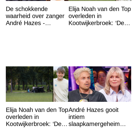
De schokkende
Elija Noah van den Top
waarheid over zanger
overleden in
André Hazes -
Kootwijkerbroek: ‘De
Roxeanne Hazes heeft
Here heeft jou
het bevestigd
thuisgehaald’
Elija Noah van den Top
André Hazes gooit
overleden in
intiem
Kootwijkerbroek: ‘De
slaapkamergeheim
Here heeft jou
van Bridget Maasland