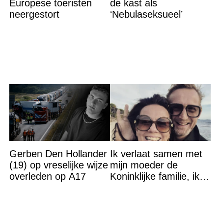
Europese toeristen
de kast als
neergestort
‘Nebulaseksueel’
Gerben Den Hollander
Ik verlaat samen met
(19) op vreselijke wijze
mijn moeder de
overleden op A17
Koninklijke familie, ik
accepteer niet dat mijn
vader vreemdgaat met