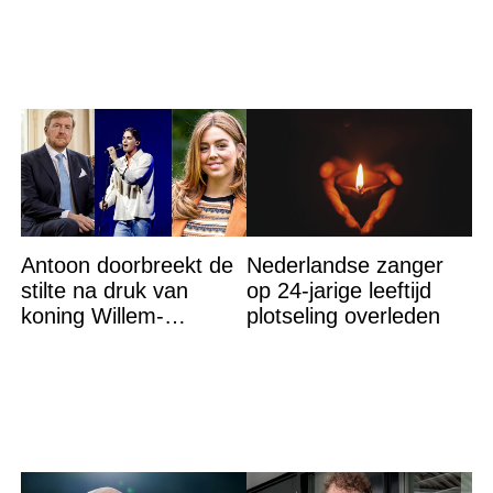
thuisgehaald’
op straat
Antoon doorbreekt de
Nederlandse zanger
stilte na druk van
op 24-jarige leeftijd
koning Willem-
plotseling overleden
Alexander na gedurfde
beslissing rond prinses
Alexia