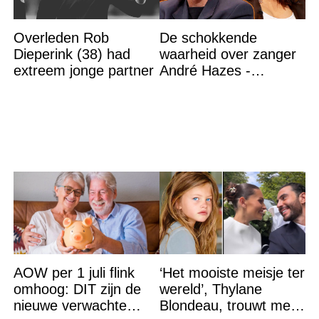
Overleden Rob
De schokkende
Dieperink (38) had
waarheid over zanger
extreem jonge partner
André Hazes -
Roxeanne Hazes heeft
het bevestigd
AOW per 1 juli flink
‘Het mooiste meisje ter
omhoog: DIT zijn de
wereld’, Thylane
nieuwe verwachte
Blondeau, trouwt met