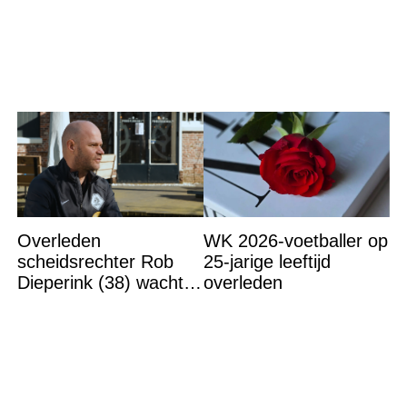
bedragen
een Franse dj tijdens
een sprookjesachtige
Overleden
WK 2026-voetballer op
scheidsrechter Rob
25-jarige leeftijd
Dieperink (38) wachtte
overleden
totdat hij cruciaal
bericht kreeg