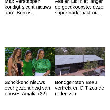
Max Verstappen
Aldi en Lidl niet langer
kondigt slecht nieuws
de goedkoopste: deze
aan: ‘Bom is
supermarkt pakt nu de
gebarsten’
winst en zijn
goedkoper
Schokkend nieuws
Bondgenoten-Beau
over gezondheid van
vertrekt en DIT zou de
prinses Amalia (22)
reden zijn