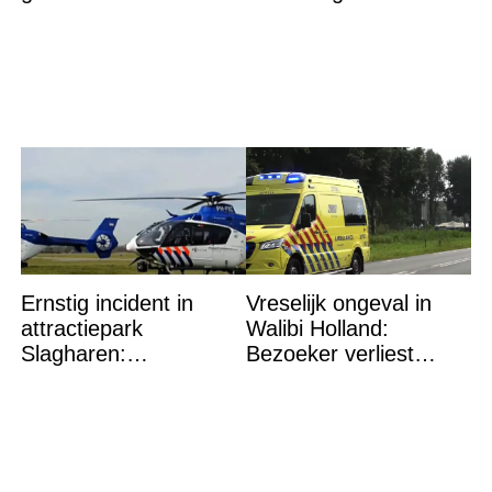
speculaties heeft
zoektocht naar
prinses Beatrix op 88-
vermiste
jarige leeftijd een
Ernstig incident in
Vreselijk ongeval in
attractiepark
Walibi Holland:
Slagharen:
Bezoeker verliest
Politiehelikopter de
lichaamsdeel
lucht in