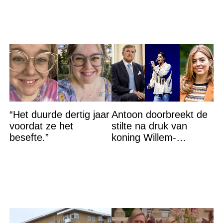
“Het duurde dertig jaar
Antoon doorbreekt de
voordat ze het
stilte na druk van
besefte.”
koning Willem-
Alexander na gedurfde
beslissing rond prinses
Alexia