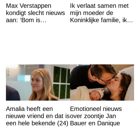
Max Verstappen
Ik verlaat samen met
kondigt slecht nieuws
mijn moeder de
aan: ‘Bom is
Koninklijke familie, ik
gebarsten’
accepteer niet dat mijn
vader vreemdgaat met
Amalia heeft een
Emotioneel nieuws
nieuwe vriend en dat is
over zoontje Jan
een hele bekende (24)
Bauer en Danique