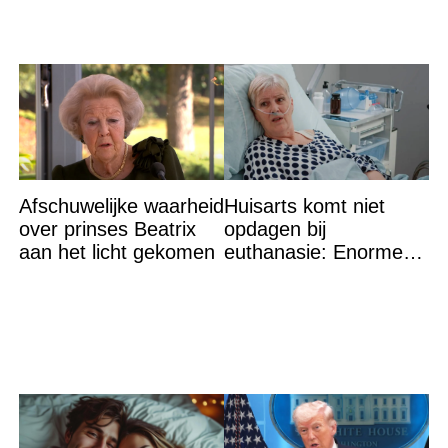
Afschuwelijke waarheid
Huisarts komt niet
over prinses Beatrix
opdagen bij
aan het licht gekomen
euthanasie: Enorme
shock als blijkt waar ze
wordt gevonden