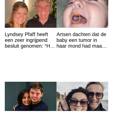
Lyndsey Pfaff heeft
Artsen dachten dat de
een zeer ingrijpend
baby een tumor in
besluit genomen: “Het
haar mond had maar
is voorbij”
de waarheid sloeg
iedereen met stomheid