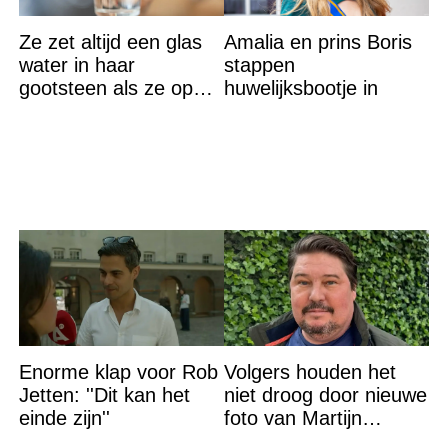
Ze zet altijd een glas
Amalia en prins Boris
water in haar
stappen
gootsteen als ze op
huwelijksbootje in
vakantie gaat. De
reden? Ik ga dit ook
doen…
Enorme klap voor Rob
Volgers houden het
Jetten: ''Dit kan het
niet droog door nieuwe
einde zijn''
foto van Martijn
Krabbé