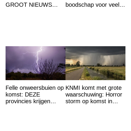
GROOT NIEUWS
boodschap voor veel
bekend. Het brengt het
verdriet en geschokte
gehele koningshuis én
reacties
het volk in shock en
Felle onweersbuien op
KNMI komt met grote
komst: DEZE
waarschuwing: Horror
provincies krijgen
storm op komst in
straks als eerst de
deze regio
volle laag