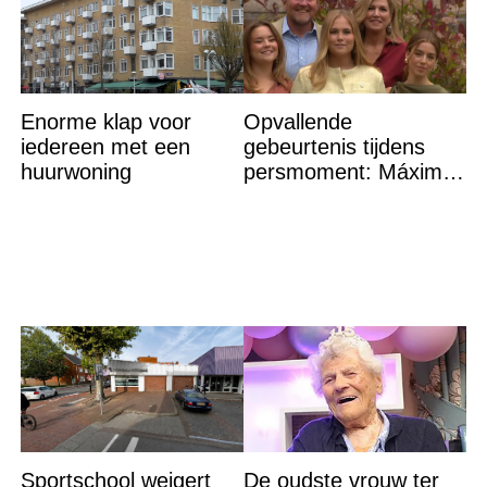
Enorme klap voor
Opvallende
iedereen met een
gebeurtenis tijdens
huurwoning
persmoment: Máxima
grijpt in
Sportschool weigert
De oudste vrouw ter