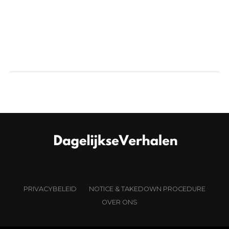
niet nóg eens aan’
PRIVACYBELEID
NOTICE & TAKEDOWN PROCEDURE
OVER ONS