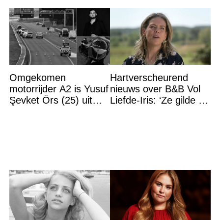
Omgekomen
Hartverscheurend
motorrijder A2 is Yusuf
nieuws over B&B Vol
Şevket Örs (25) uit
Liefde-Iris: ‘Ze gilde zó
Utrecht
hard…’