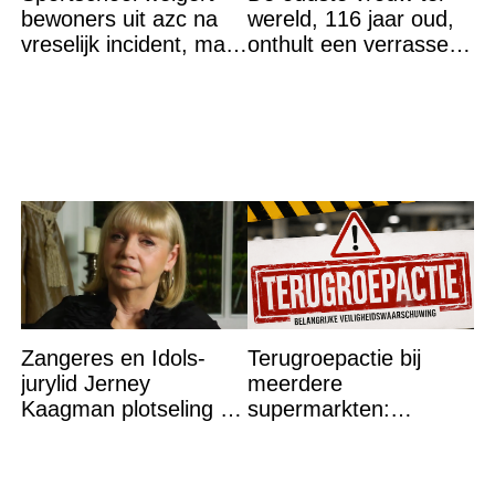
bewoners uit azc na
wereld, 116 jaar oud,
vreselijk incident, maar
onthult een verrassend
krijgt tik op vingers
geheim voor haar
lange leven
Zangeres en Idols-
Terugroepactie bij
jurylid Jerney
meerdere
Kaagman plotseling op
supermarkten:
79-jarige leeftijd
Glasdeeltjes aanwezig
overleden
in dit product