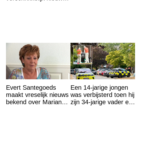
“We waren te laat…”
Evert Santegoeds
Een 14-jarige jongen
maakt vreselijk nieuws
was verbijsterd toen hij
bekend over Marianne
zijn 34-jarige vader en
Weber
30-jarige moeder dood
in bed aantrof,