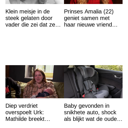
Klein meisje in de
Prinses Amalia (22)
steek gelaten door
geniet samen met
vader die zei dat ze
haar nieuwe vriend
‘dood’ was voor hem –
van een heerlijke
nu is ze een beroemde
vakantie
actrice
Diep verdriet
Baby gevonden in
overspoelt Urk:
snikhete auto, shock
Mathilde breekt
als blijkt wat de ouders
helemaal – ‘Ik kan dit
aan het doen zijn