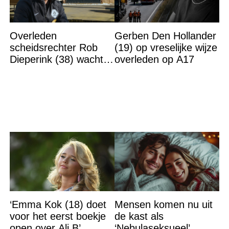
Overleden
Gerben Den Hollander
scheidsrechter Rob
(19) op vreselijke wijze
Dieperink (38) wachtte
overleden op A17
totdat hij cruciaal
bericht kreeg
‘Emma Kok (18) doet
Mensen komen nu uit
voor het eerst boekje
de kast als
open over Ali B’
‘Nebulaseksueel’