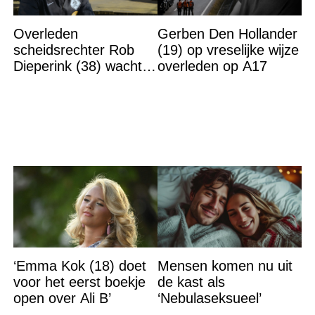
Overleden
Gerben Den Hollander
scheidsrechter Rob
(19) op vreselijke wijze
Dieperink (38) wachtte
overleden op A17
totdat hij cruciaal
bericht kreeg
‘Emma Kok (18) doet
Mensen komen nu uit
voor het eerst boekje
de kast als
open over Ali B’
‘Nebulaseksueel’