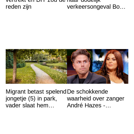
reden zijn
verkeersongeval Boer
zoekt Vrouw-John stop
om opmerkelijke reden
Migrant betast spelend
De schokkende
jongetje (5) in park,
waarheid over zanger
vader slaat hem
André Hazes -
volledig in elkaar
Roxeanne Hazes heeft
het bevestigd