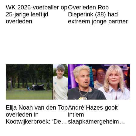
WK 2026-voetballer op
Overleden Rob
25-jarige leeftijd
Dieperink (38) had
overleden
extreem jonge partner
Elija Noah van den Top
André Hazes gooit
overleden in
intiem
Kootwijkerbroek: ‘De
slaapkamergeheim
Here heeft jou
van Bridget Maasland
thuisgehaald’
op straat