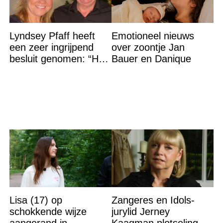
Lyndsey Pfaff heeft
Emotioneel nieuws
een zeer ingrijpend
over zoontje Jan
besluit genomen: “Het
Bauer en Danique
is voorbij”
Lisa (17) op
Zangeres en Idols-
schokkende wijze
jurylid Jerney
aangerand in
Kaagman plotseling op