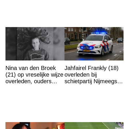
Nina van den Broek
Jahfairel Frankly (18)
(21) op vreselijke wijze
overleden bij
overleden, ouders
schietpartij Nijmeegse
komen in actie
Vierdaagse: ‘Hij was
niet het doelwit’