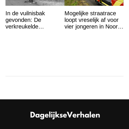
In de vuilnisbak
Mogelijke straatrace
gevonden: De
loopt vreselijk af voor
verkreukelde
vier jongeren in Noord-
afscheidsbrief van
Brabantse Eerde
Mert werpt een
ijzingwekkend nieuw
licht op