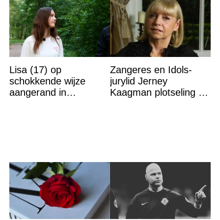
Lisa (17) op
Zangeres en Idols-
schokkende wijze
jurylid Jerney
aangerand in
Kaagman plotseling op
zwembad Sliedrecht:
79-jarige leeftijd
dit is de dader
overleden