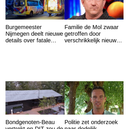
Burgemeester
Familie de Mol zwaar
Nijmegen deelt nieuwe
getroffen door
details over fatale
verschrikkelijk nieuws:
schietpartij
“We waren te laat…”
Bondgenoten-Beau
Politie zet onderzoek
vertrekt en DIT zou de
naar dodelijk