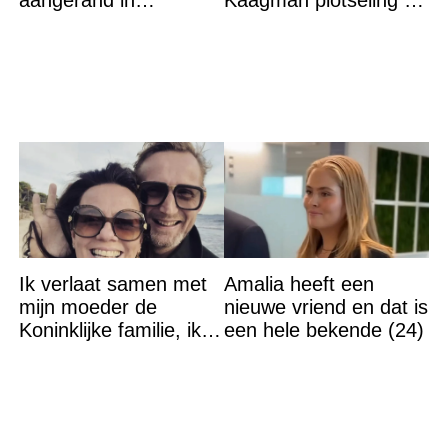
zwembad Sliedrecht:
79-jarige leeftijd
dit is de dader
overleden
Ik verlaat samen met
Amalia heeft een
mijn moeder de
nieuwe vriend en dat is
Koninklijke familie, ik
een hele bekende (24)
accepteer niet dat mijn
vader vreemdgaat met