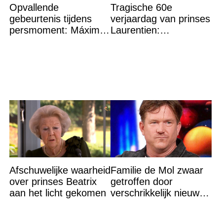
Opvallende
Tragische 60e
gebeurtenis tijdens
verjaardag van prinses
persmoment: Máxima
Laurentien:
grijpt in
‘Hartverscheurend’
Afschuwelijke waarheid
Familie de Mol zwaar
over prinses Beatrix
getroffen door
aan het licht gekomen
verschrikkelijk nieuws:
“We waren te laat…”