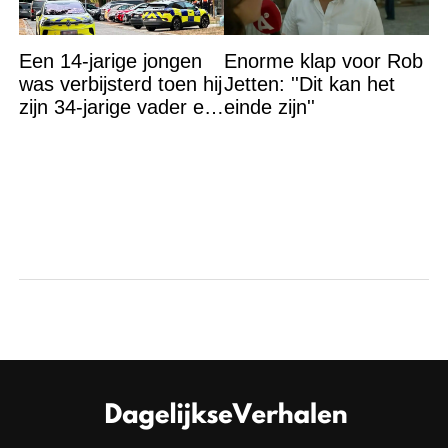
Een 14-jarige jongen
Enorme klap voor Rob
was verbijsterd toen hij
Jetten: ''Dit kan het
zijn 34-jarige vader en
einde zijn''
30-jarige moeder dood
in bed aantrof,