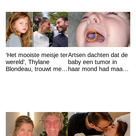
‘Het mooiste meisje ter
Artsen dachten dat de
wereld’, Thylane
baby een tumor in
Blondeau, trouwt met
haar mond had maar
een Franse dj tijdens
de waarheid sloeg
een sprookjesachtige
iedereen met stomheid