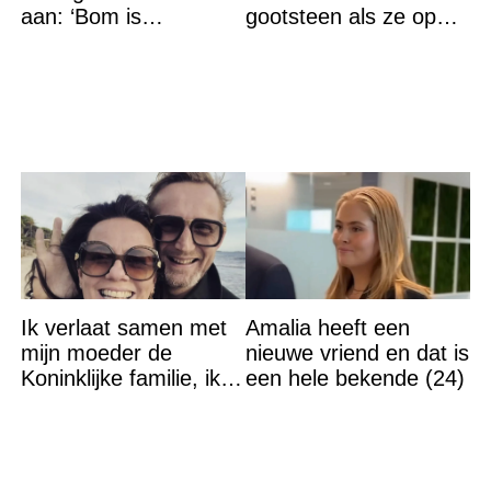
aan: ‘Bom is
gootsteen als ze op
gebarsten’
vakantie gaat. De
reden? Ik ga dit ook
doen…
Ik verlaat samen met
Amalia heeft een
mijn moeder de
nieuwe vriend en dat is
Koninklijke familie, ik
een hele bekende (24)
accepteer niet dat mijn
vader vreemdgaat met