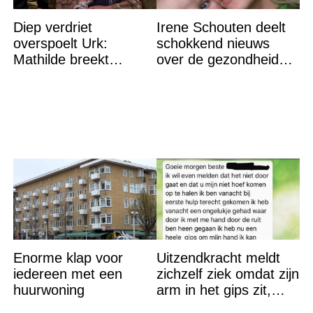
Diep verdriet
Irene Schouten deelt
overspoelt Urk:
schokkend nieuws
Mathilde breekt
over de gezondheid
helemaal – ‘Ik kan dit
van haar zoon:
niet nóg eens aan’
'Alsjeblieft, red het
kind'
Enorme klap voor
Uitzendkracht meldt
iedereen met een
zichzelf ziek omdat zijn
huurwoning
arm in het gips zit,
maar hij had misschien