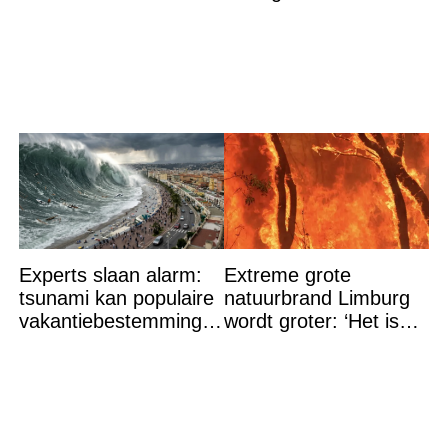
Alexander na gedurfde
beslissing rond prinses
Alexia
Experts slaan alarm:
Extreme grote
tsunami kan populaire
natuurbrand Limburg
vakantiebestemming
wordt groter: ‘Het is
binnen 21 minuten
erger dan verwacht’
bereiken