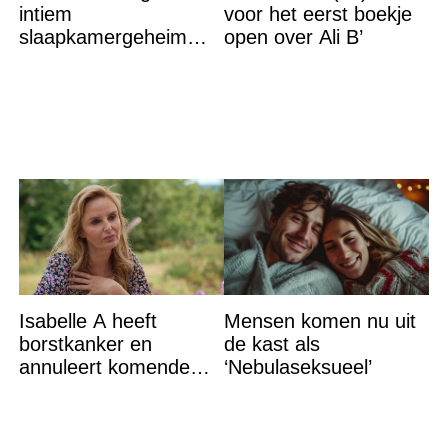
intiem
voor het eerst boekje
slaapkamergeheim
open over Ali B’
van Bridget Maasland
op straat
Isabelle A heeft
Mensen komen nu uit
borstkanker en
de kast als
annuleert komende
‘Nebulaseksueel’
optredens: “Het is heel
erg”