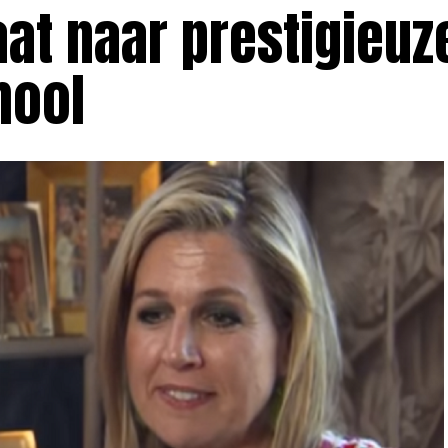
aat naar prestigieuz
hool