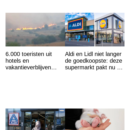
6.000 toeristen uit
Aldi en Lidl niet langer
hotels en
de goedkoopste: deze
vakantieverblijven
supermarkt pakt nu de
gehaald: ''Vuur niet
winst en zijn
meer te bestrijden''
goedkoper