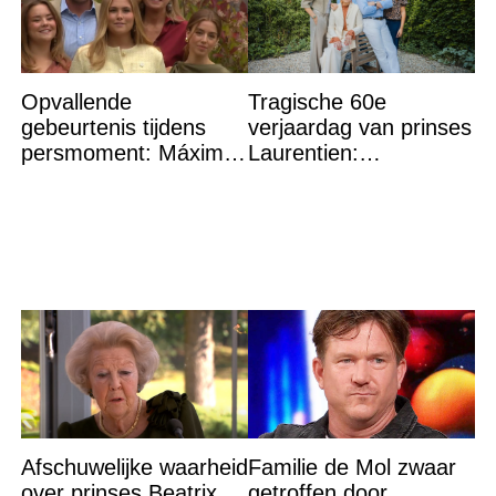
Opvallende
Tragische 60e
gebeurtenis tijdens
verjaardag van prinses
persmoment: Máxima
Laurentien:
grijpt in
‘Hartverscheurend’
Afschuwelijke waarheid
Familie de Mol zwaar
over prinses Beatrix
getroffen door