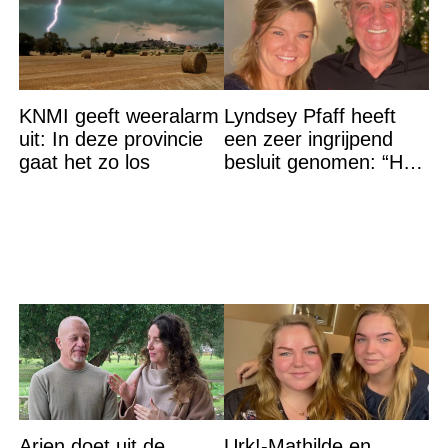
KNMI geeft weeralarm
Lyndsey Pfaff heeft
uit: In deze provincie
een zeer ingrijpend
gaat het zo los
besluit genomen: “Het
is voorbij”
Arjen doet uit de
Urk!-Mathilde en