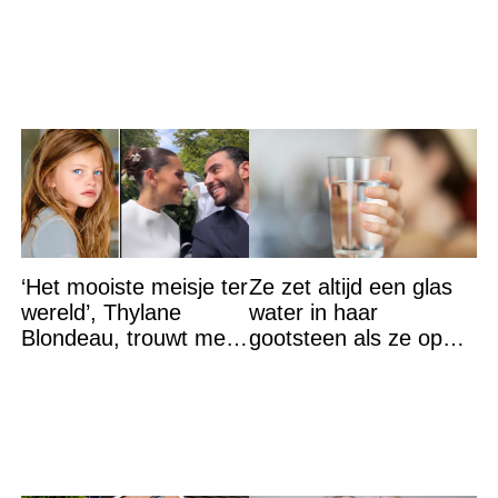
‘Het mooiste meisje ter
Ze zet altijd een glas
wereld’, Thylane
water in haar
Blondeau, trouwt met
gootsteen als ze op
een Franse dj tijdens
vakantie gaat. De
een sprookjesachtige
reden? Ik ga dit ook
doen…