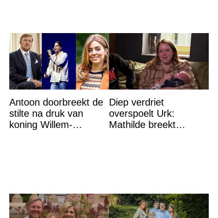
Antoon doorbreekt de
Diep verdriet
stilte na druk van
overspoelt Urk:
koning Willem-
Mathilde breekt
Alexander na gedurfde
helemaal – ‘Ik kan dit
beslissing rond prinses
niet nóg eens aan’
Alexia