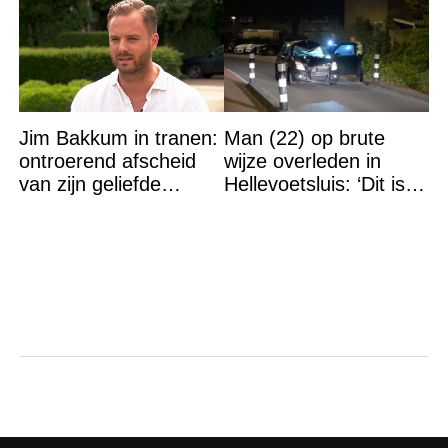
Jim Bakkum in tranen:
Man (22) op brute
ontroerend afscheid
wijze overleden in
van zijn geliefde
Hellevoetsluis: ‘Dit is
Bettina Holwerda
gewoon een
moordaanslag’