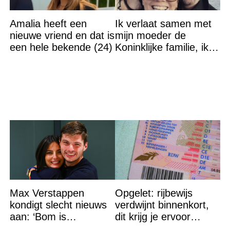
Amalia heeft een
Ik verlaat samen met
nieuwe vriend en dat is
mijn moeder de
een hele bekende (24)
Koninklijke familie, ik
accepteer niet dat mijn
vader vreemdgaat met
Max Verstappen
Opgelet: rijbewijs
kondigt slecht nieuws
verdwijnt binnenkort,
aan: ‘Bom is
dit krijg je ervoor
gebarsten’
terug…