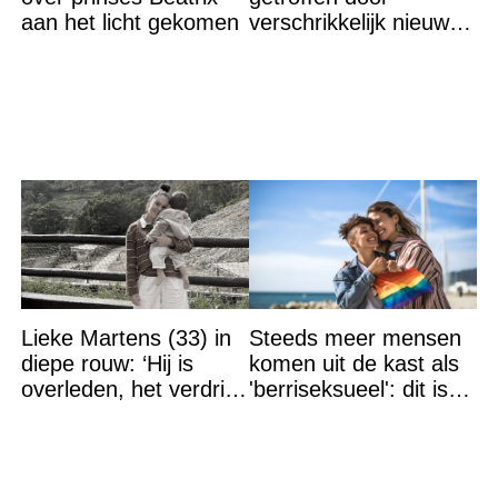
aan het licht gekomen
verschrikkelijk nieuws:
“We waren te laat…”
Lieke Martens (33) in
Steeds meer mensen
diepe rouw: ‘Hij is
komen uit de kast als
overleden, het verdriet
'berriseksueel': dit is
is groot’
wat het betekent