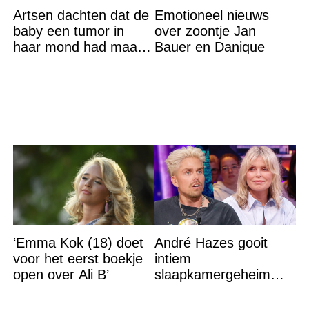
Artsen dachten dat de
Emotioneel nieuws
baby een tumor in
over zoontje Jan
haar mond had maar
Bauer en Danique
de waarheid sloeg
iedereen met stomheid
‘Emma Kok (18) doet
André Hazes gooit
voor het eerst boekje
intiem
open over Ali B’
slaapkamergeheim
van Bridget Maasland
op straat