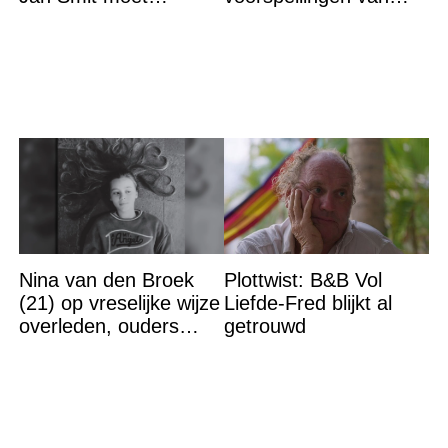
verlaten
Baba Vanga voor de
rest van dit jaar
Nina van den Broek
Plottwist: B&B Vol
(21) op vreselijke wijze
Liefde-Fred blijkt al
overleden, ouders
getrouwd
komen in actie