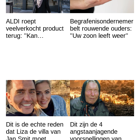
ALDI roept
Begrafenisondernemer
veelverkocht product
belt rouwende ouders:
terug: ''Kan
''Uw zoon leeft weer''
levensgevaarlijk zijn
voor bepaalde
mensen''
Dit is de echte reden
Dit zijn de 4
dat Liza de villa van
angstaanjagende
Jan Smit moet
voorspellingen van