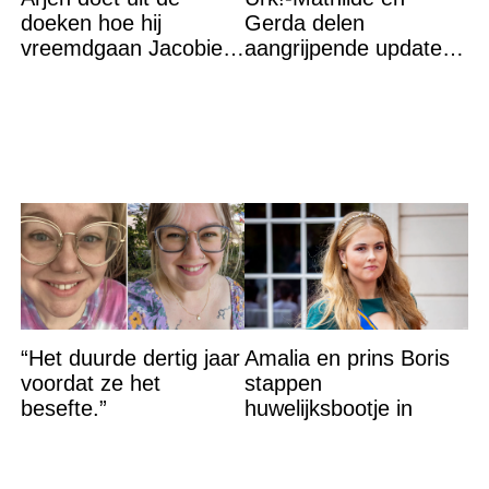
doeken hoe hij
Gerda delen
vreemdgaan Jacobien
aangrijpende update
ontdekte
na flinke
gezondheidsklap
“Het duurde dertig jaar
Amalia en prins Boris
voordat ze het
stappen
besefte.”
huwelijksbootje in