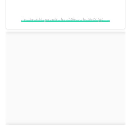
Een bericht gedeeld door Wie is de Mol? (@wieisdemol.avrotros)