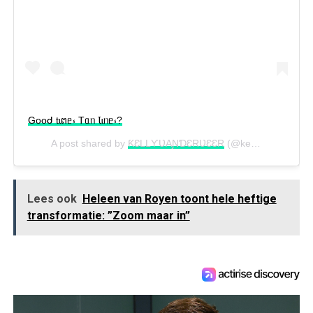
Gooᑯ tɩຕᥱ⳽ Tᥲᥒ Ꙇɩᥒᥱ⳽?
A post shared by
ƘƐLLƳƲAƝƊƐRƲƐƐR
(@kellyvanderveer) on
Lees ook
Heleen van Royen toont hele heftige
transformatie: ”Zoom maar in”