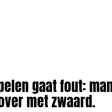
pelen gaat fout: man
over met zwaard.