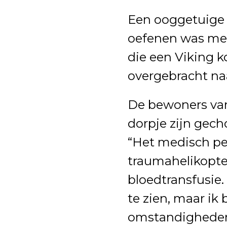
Een ooggetuige 
oefenen was met
die een Viking 
overgebracht na
De bewoners van
dorpje zijn gech
“Het medisch pe
traumahelikopte
bloedtransfusie
te zien, maar ik
omstandigheden 