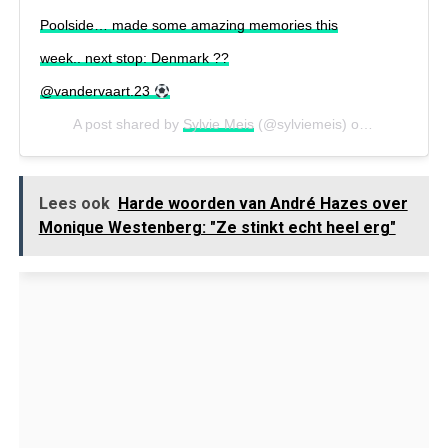
Poolside… made some amazing memories this
week.. next stop: Denmark ??
@vandervaart.23
A post shared by
Sylvie Meis
(@sylviemeis) on
Jul 25, 202
Lees ook
Harde woorden van André Hazes over
Monique Westenberg: "Ze stinkt echt heel erg"