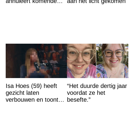
annuleert komende
aan het licht gekomen
optredens: “Het is heel
erg”
Isa Hoes (59) heeft
“Het duurde dertig jaar
gezicht laten
voordat ze het
verbouwen en toont
besefte.”
resultaat, volgers
schrikken