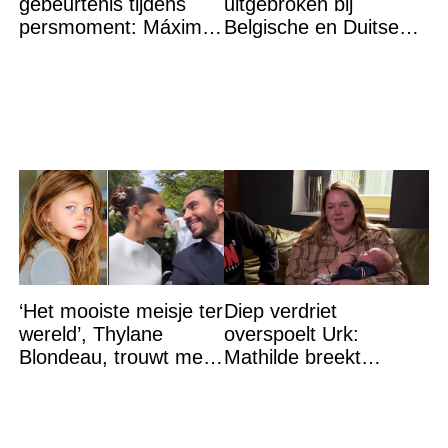
gebeurtenis tijdens
uitgebroken bij
persmoment: Máxima
Belgische en Duitse
grijpt in
grens in Zuid-Limburg
‘Het mooiste meisje ter
Diep verdriet
wereld’, Thylane
overspoelt Urk:
Blondeau, trouwt met
Mathilde breekt
een Franse dj tijdens
helemaal – ‘Ik kan dit
een sprookjesachtige
niet nóg eens aan’