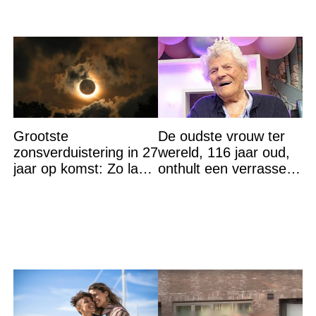
Grootste
De oudste vrouw ter
zonsverduistering in 27
wereld, 116 jaar oud,
jaar op komst: Zo laat
onthult een verrassend
is het hoogtepunt en
geheim voor haar
op DEZE plekken heb
lange leven
je het