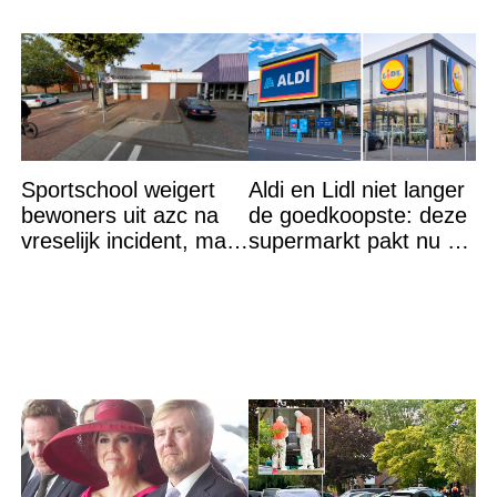
Sportschool weigert
Aldi en Lidl niet langer
bewoners uit azc na
de goedkoopste: deze
vreselijk incident, maar
supermarkt pakt nu de
krijgt tik op vingers
winst en zijn
goedkoper