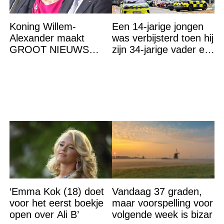
Koning Willem-
Een 14-jarige jongen
Alexander maakt
was verbijsterd toen hij
GROOT NIEUWS
zijn 34-jarige vader en
bekend. Het brengt het
30-jarige moeder dood
gehele koningshuis én
in bed aantrof,
het volk in shock en
‘Emma Kok (18) doet
Vandaag 37 graden,
voor het eerst boekje
maar voorspelling voor
open over Ali B’
volgende week is bizar