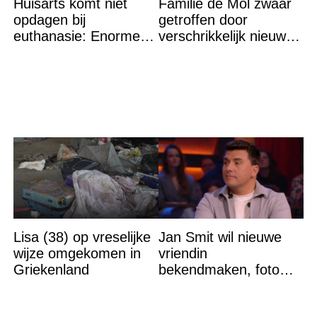
Huisarts komt niet
Familie de Mol zwaar
opdagen bij
getroffen door
euthanasie: Enorme
verschrikkelijk nieuws:
shock als blijkt waar ze
“We waren te laat…”
wordt gevonden
Lisa (38) op vreselijke
Jan Smit wil nieuwe
wijze omgekomen in
vriendin
Griekenland
bekendmaken, foto
van etentje bewerkt
met AI