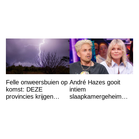
Felle onweersbuien op
André Hazes gooit
komst: DEZE
intiem
provincies krijgen
slaapkamergeheim
straks als eerst de
van Bridget Maasland
volle laag
op straat