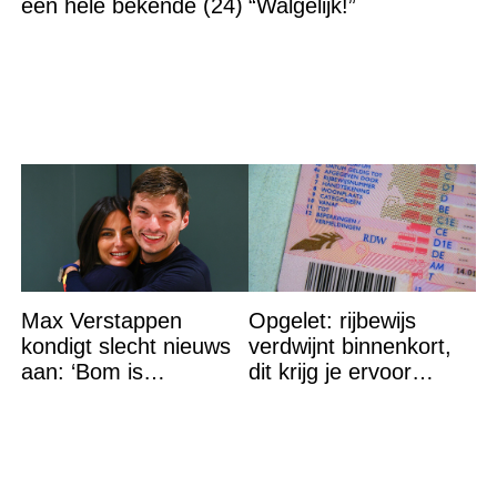
een hele bekende (24)
“Walgelijk!”
Max Verstappen
Opgelet: rijbewijs
kondigt slecht nieuws
verdwijnt binnenkort,
aan: ‘Bom is
dit krijg je ervoor
gebarsten’
terug…