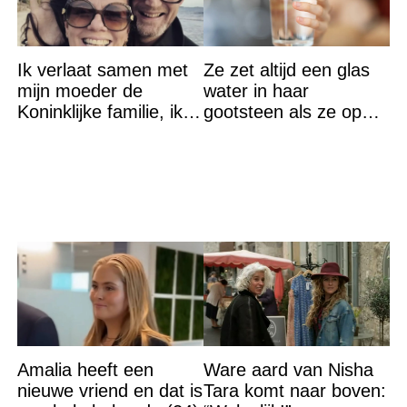
Ik verlaat samen met
Ze zet altijd een glas
mijn moeder de
water in haar
Koninklijke familie, ik
gootsteen als ze op
accepteer niet dat mijn
vakantie gaat. De
vader vreemdgaat met
reden? Ik ga dit ook
doen…
Amalia heeft een
Ware aard van Nisha
nieuwe vriend en dat is
Tara komt naar boven: