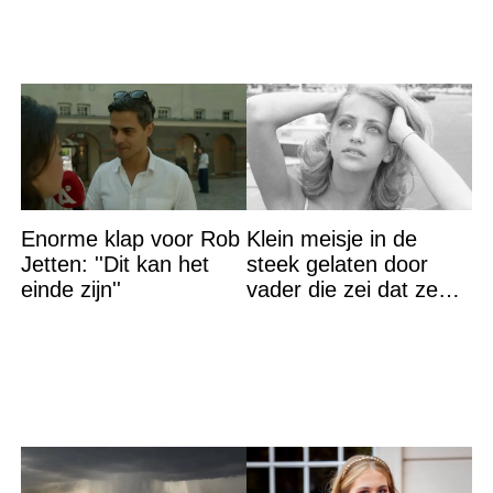
Enorme klap voor Rob
Klein meisje in de
Jetten: ''Dit kan het
steek gelaten door
einde zijn''
vader die zei dat ze
‘dood’ was voor hem –
nu is ze een beroemde
actrice