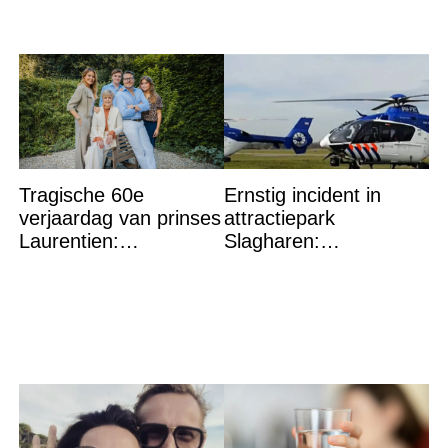
Tragische 60e
Ernstig incident in
verjaardag van prinses
attractiepark
Laurentien:
Slagharen:
‘Hartverscheurend’
Politiehelikopter de
lucht in