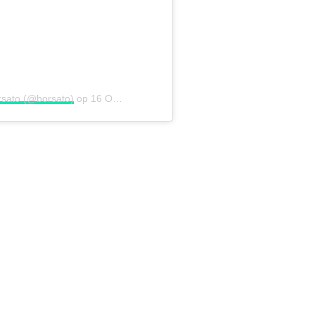
rsato (@borsato)
op
16 Okt 2019 om 5:32 (PDT)