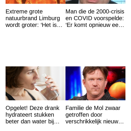
Extreme grote
Man die de 2000-crisis
natuurbrand Limburg
en COVID voorspelde:
wordt groter: ‘Het is
‘Er komt opnieuw een
erger dan verwacht’
grote ramp aan’
Opgelet! Deze drank
Familie de Mol zwaar
hydrateert stukken
getroffen door
beter dan water bij
verschrikkelijk nieuws:
hitte – en nee het is
“We waren te laat…”