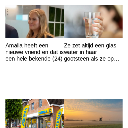
Amalia heeft een
Ze zet altijd een glas
nieuwe vriend en dat is
water in haar
een hele bekende (24)
gootsteen als ze op
vakantie gaat. De
reden? Ik ga dit ook
doen…