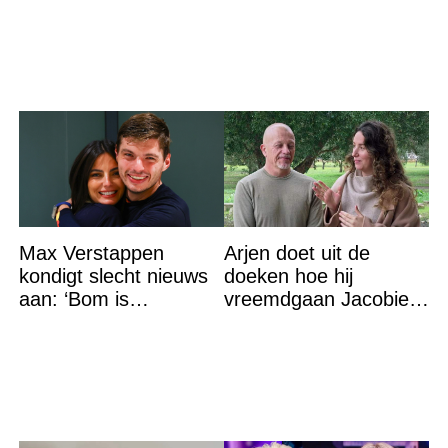
gezondheidsklap
iedereen met stomheid
Max Verstappen
Arjen doet uit de
kondigt slecht nieuws
doeken hoe hij
aan: ‘Bom is
vreemdgaan Jacobien
gebarsten’
ontdekte