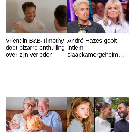
Vriendin B&B-Timothy
André Hazes gooit
doet bizarre onthulling
intiem
over zijn verleden
slaapkamergeheim
van Bridget Maasland
op straat