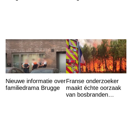
zwembad Sliedrecht:
levensgevaarlijk zijn
dit is de dader
voor bepaalde
mensen''
Nieuwe informatie over
Franse onderzoeker
familiedrama Brugge
maakt échte oorzaak
van bosbranden
bekend