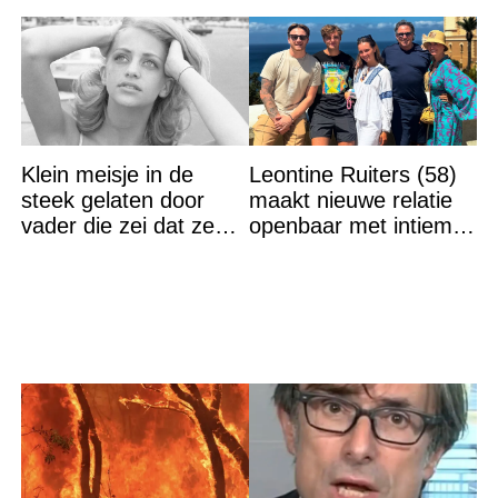
Klein meisje in de
Leontine Ruiters (58)
steek gelaten door
maakt nieuwe relatie
vader die zei dat ze
openbaar met intieme
‘dood’ was voor hem –
foto
nu is ze een beroemde
actrice