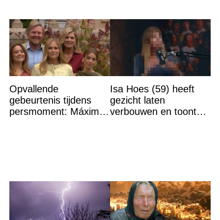
Opvallende
Isa Hoes (59) heeft
gebeurtenis tijdens
gezicht laten
persmoment: Máxima
verbouwen en toont
grijpt in
resultaat, volgers
schrikken