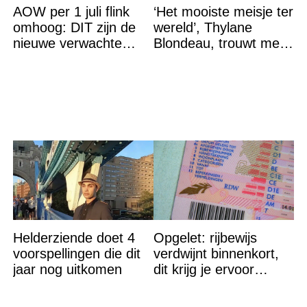
AOW per 1 juli flink
‘Het mooiste meisje ter
omhoog: DIT zijn de
wereld’, Thylane
nieuwe verwachte
Blondeau, trouwt met
bedragen
een Franse dj tijdens
een sprookjesachtige
Helderziende doet 4
Opgelet: rijbewijs
voorspellingen die dit
verdwijnt binnenkort,
jaar nog uitkomen
dit krijg je ervoor
terug…