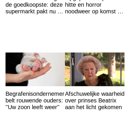
de goedkoopste: deze
hitte en horror
supermarkt pakt nu de
noodweer op komst –
winst en zijn
let op jezelf
goedkoper
Begrafenisondernemer
Afschuwelijke waarheid
belt rouwende ouders:
over prinses Beatrix
''Uw zoon leeft weer''
aan het licht gekomen