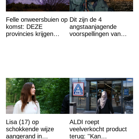
Felle onweersbuien op
Dit zijn de 4
komst: DEZE
angstaanjagende
provincies krijgen
voorspellingen van
straks als eerst de
Baba Vanga voor de
volle laag
rest van dit jaar
Lisa (17) op
ALDI roept
schokkende wijze
veelverkocht product
aangerand in
terug: ''Kan