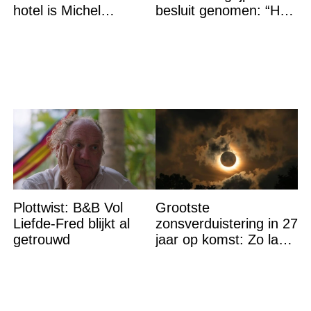
hotel is Michel
besluit genomen: “Het
Chamoun (35)
is voorbij”
Plottwist: B&B Vol
Grootste
Liefde-Fred blijkt al
zonsverduistering in 27
getrouwd
jaar op komst: Zo laat
is het hoogtepunt en
op DEZE plekken heb
je het