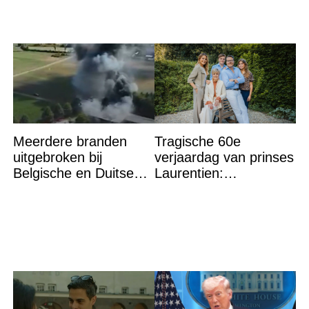
Meerdere branden
Tragische 60e
uitgebroken bij
verjaardag van prinses
Belgische en Duitse
Laurentien:
grens in Zuid-Limburg
‘Hartverscheurend’