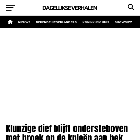
NIEUWS
BEKENDE NEDERLANDERS
KONINKLIJK HUIS
SHOWBIZZ
Klunzige dief blijft ondersteboven
met broek op de knieën aan hek