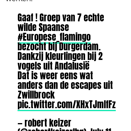
Gaaf ! Groep van 7 echte
wilde Spaanse
#Europese_flamingo
bezocht bij Durgerdam.
Dankzij kleurlingen bij 2
vogels uit Andalusië
Dat is weer eens wat
anders dan de escapes uit
Zwillbrock
pic.twitter.com/XHxTJmIfFz
— robert keizer