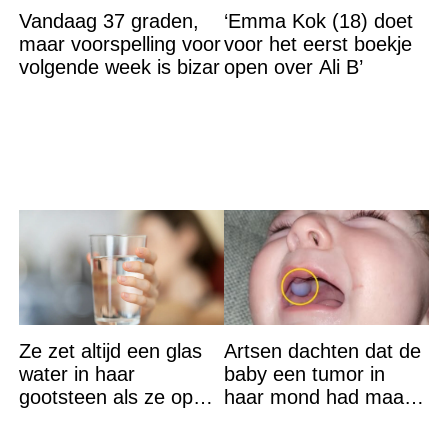
Vandaag 37 graden,
‘Emma Kok (18) doet
maar voorspelling voor
voor het eerst boekje
volgende week is bizar
open over Ali B’
Ze zet altijd een glas
Artsen dachten dat de
water in haar
baby een tumor in
gootsteen als ze op
haar mond had maar
vakantie gaat. De
de waarheid sloeg
reden? Ik ga dit ook
iedereen met stomheid