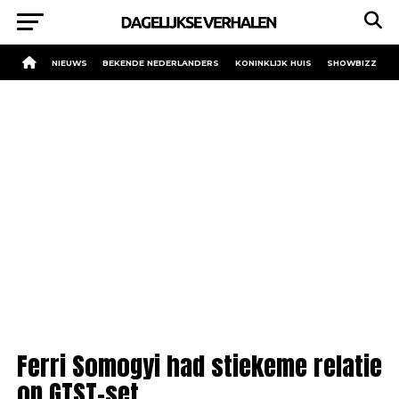
NIEUWS
BEKENDE NEDERLANDERS
KONINKLIJK HUIS
SHOWBIZZ
Ferri Somogyi had stiekeme relatie
op GTST-set.