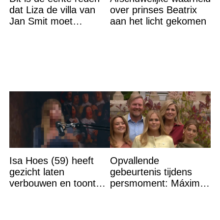
dat Liza de villa van
over prinses Beatrix
Jan Smit moet
aan het licht gekomen
verlaten
Isa Hoes (59) heeft
Opvallende
gezicht laten
gebeurtenis tijdens
verbouwen en toont
persmoment: Máxima
resultaat, volgers
grijpt in
schrikken