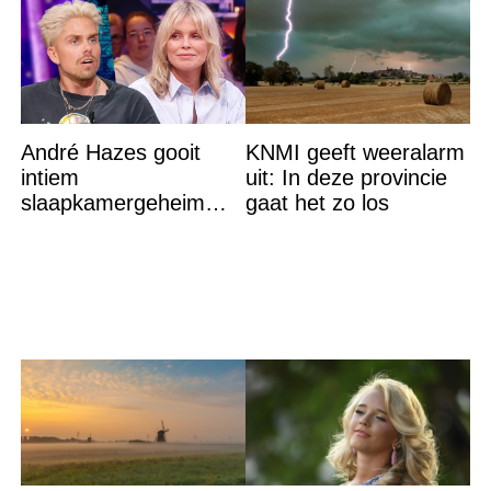
André Hazes gooit
KNMI geeft weeralarm
intiem
uit: In deze provincie
slaapkamergeheim
gaat het zo los
van Bridget Maasland
op straat