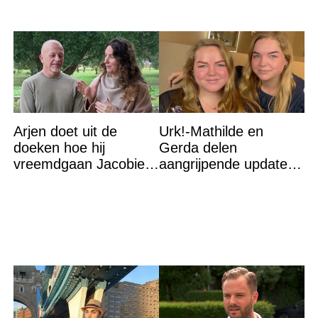
Arjen doet uit de
Urk!-Mathilde en
doeken hoe hij
Gerda delen
vreemdgaan Jacobien
aangrijpende update
ontdekte
na flinke
gezondheidsklap