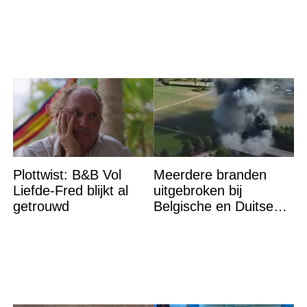
meer te bestrijden''
volle laag
Plottwist: B&B Vol
Meerdere branden
Liefde-Fred blijkt al
uitgebroken bij
getrouwd
Belgische en Duitse
grens in Zuid-Limburg