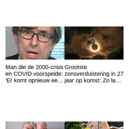
doen…
Man die de 2000-crisis
Grootste
en COVID voorspelde:
zonsverduistering in 27
‘Er komt opnieuw een
jaar op komst: Zo laat
grote ramp aan’
is het hoogtepunt en
op DEZE plekken heb
je het