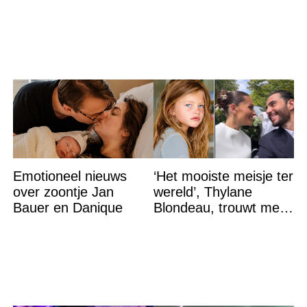
vader vreemdgaat met
Emotioneel nieuws
‘Het mooiste meisje ter
over zoontje Jan
wereld’, Thylane
Bauer en Danique
Blondeau, trouwt met
een Franse dj tijdens
een sprookjesachtige