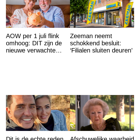
AOW per 1 juli flink
Zeeman neemt
omhoog: DIT zijn de
schokkend besluit:
nieuwe verwachte
‘Filialen sluiten deuren’
bedragen
Dit is de echte reden
Afschuwelijke waarheid