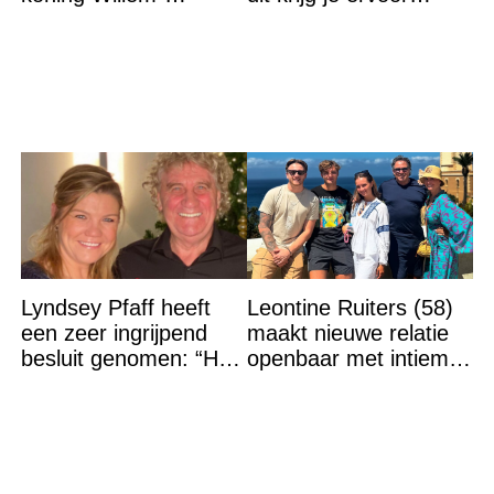
Alexander na gedurfde
terug…
beslissing rond prinses
Alexia
Lyndsey Pfaff heeft
Leontine Ruiters (58)
een zeer ingrijpend
maakt nieuwe relatie
besluit genomen: “Het
openbaar met intieme
is voorbij”
foto