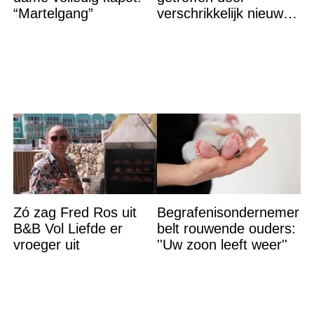
“Martelgang”
verschrikkelijk nieuws:
“We waren te laat…”
Zó zag Fred Ros uit
Begrafenisondernemer
B&B Vol Liefde er
belt rouwende ouders:
vroeger uit
''Uw zoon leeft weer''