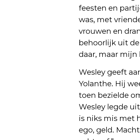
feesten en parti
was, met vriende
vrouwen en drank
behoorlijk uit d
daar, maar mijn h
Wesley geeft aan
Yolanthe. Hij we
toen bezielde om
Wesley legde uit:
is niks mis met 
ego, geld. Macht.