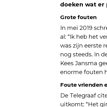
doeken wat er p
Grote fouten
In mei 2019 schr
al: “Ik heb het v
was zijn eerste r
nog steeds. In d
Kees Jansma gee
enorme fouten 
Foute vrienden 
De Telegraaf cit
uitkomt: “Het gi