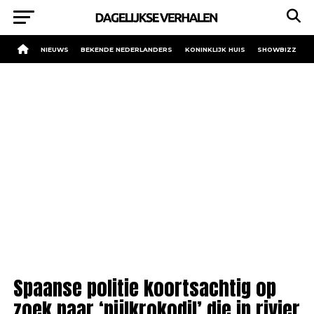
NIEUWS
BEKENDE NEDERLANDERS
KONINKLIJK HUIS
SHOWBIZZ
Spaanse politie koortsachtig op
zoek naar ‘nijlkrokodil’ die in rivier