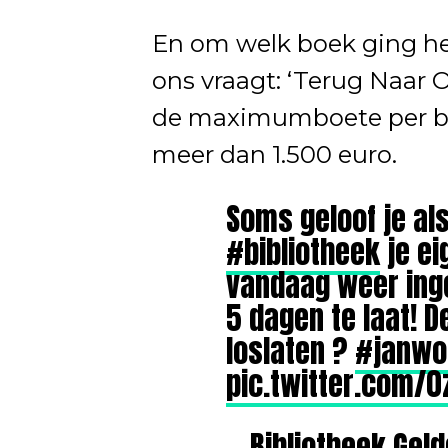
En om welk boek ging he
ons vraagt: ‘Terug Naar 
de maximumboete per boe
meer dan 1.500 euro.
Soms geloof je a
#bibliotheek
je ei
vandaag weer inge
5 dagen te laat! D
loslaten ?
#janwo
pic.twitter.com/
— Bibliotheek Gel