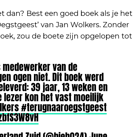
t dan? Best een goed boek als je het
Oegstgeest’ van Jan Wolkers. Zonder
k, zou de boete zijn opgelopen tot
ls medewerker van de
gen ogen niet. Dit boek werd
leverd: 39 jaar, 13 weken en
e lezer kon het vast moeilijk
lkers
#terugnaaroegstgeest
0zbfS3W8vH
derland Zuid (@bieb024)
June