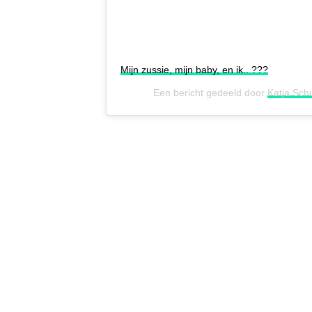
Mijn zussie, mijn baby, en ik.. ???
Een bericht gedeeld door
Katja Sc