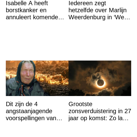
Isabelle A heeft
Iedereen zegt
borstkanker en
hetzelfde over Marlijn
annuleert komende
Weerdenburg in ‘We
optredens: “Het is heel
Zijn Er Bijna’
erg”
Dit zijn de 4
Grootste
angstaanjagende
zonsverduistering in 27
voorspellingen van
jaar op komst: Zo laat
Baba Vanga voor de
is het hoogtepunt en
rest van dit jaar
op DEZE plekken heb