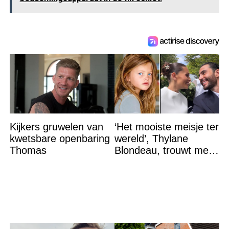
Kijkers gruwelen van
‘Het mooiste meisje ter
kwetsbare openbaring
wereld’, Thylane
Thomas
Blondeau, trouwt met
een Franse dj tijdens
een sprookjesachtige