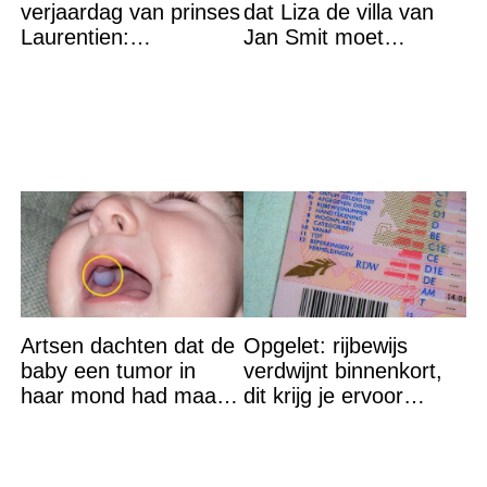
verjaardag van prinses
dat Liza de villa van
Laurentien:
Jan Smit moet
‘Hartverscheurend’
verlaten
Artsen dachten dat de
Opgelet: rijbewijs
baby een tumor in
verdwijnt binnenkort,
haar mond had maar
dit krijg je ervoor
de waarheid sloeg
terug…
iedereen met stomheid