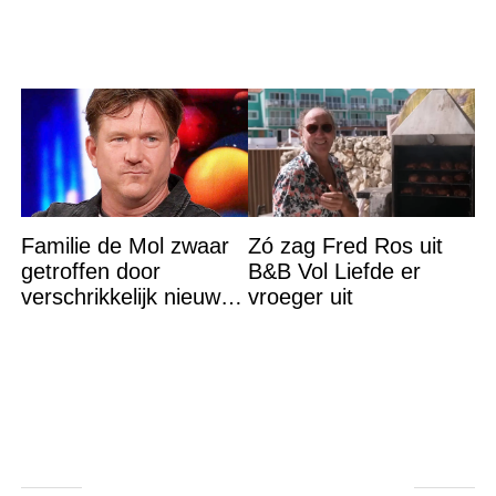
je het
Familie de Mol zwaar
Zó zag Fred Ros uit
getroffen door
B&B Vol Liefde er
verschrikkelijk nieuws:
vroeger uit
“We waren te laat…”