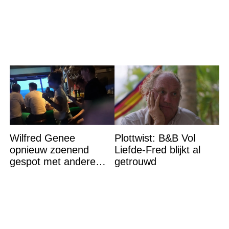
hitte – en nee het is
winst en zijn
geen thee
goedkoper
Wilfred Genee
Plottwist: B&B Vol
opnieuw zoenend
Liefde-Fred blijkt al
gespot met andere
getrouwd
vrouw en ze is een
hele bekende