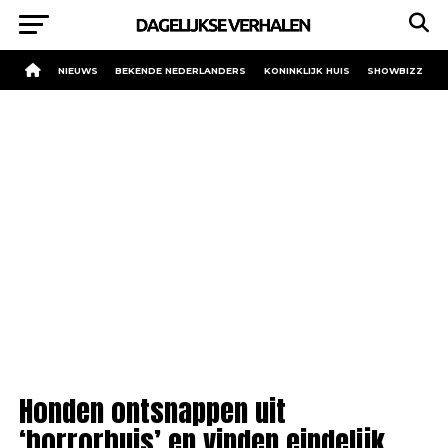
NIEUWS
BEKENDE NEDERLANDERS
KONINKLIJK HUIS
SHOWBIZZ
Honden ontsnappen uit
‘horrorhuis’ en vinden eindelijk