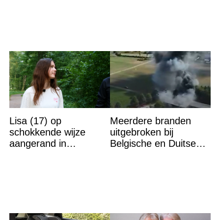
Lisa (17) op
Meerdere branden
schokkende wijze
uitgebroken bij
aangerand in
Belgische en Duitse
zwembad Sliedrecht:
grens in Zuid-Limburg
dit is de dader