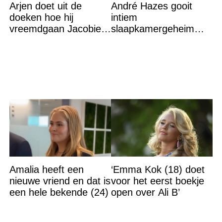
Arjen doet uit de
André Hazes gooit
doeken hoe hij
intiem
vreemdgaan Jacobien
slaapkamergeheim
ontdekte
van Bridget Maasland
op straat
Amalia heeft een
‘Emma Kok (18) doet
nieuwe vriend en dat is
voor het eerst boekje
een hele bekende (24)
open over Ali B’