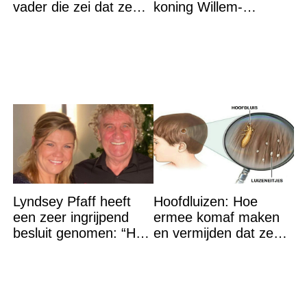
vader die zei dat ze
koning Willem-
‘dood’ was voor hem –
Alexander na gedurfde
nu is ze een beroemde
beslissing rond prinses
actrice
Alexia
Lyndsey Pfaff heeft
Hoofdluizen: Hoe
een zeer ingrijpend
ermee komaf maken
besluit genomen: “Het
en vermijden dat ze
is voorbij”
terugkeren