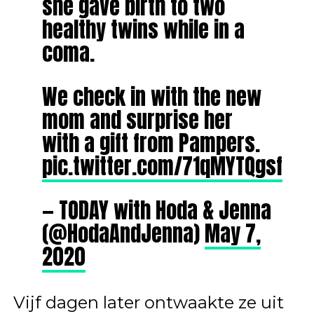
she gave birth to two
healthy twins while in a
coma.
We check in with the new
mom and surprise her
with a gift from Pampers.
pic.twitter.com/71qMYTQgsf
— TODAY with Hoda & Jenna
(@HodaAndJenna)
May 7,
2020
Vijf dagen later ontwaakte ze uit