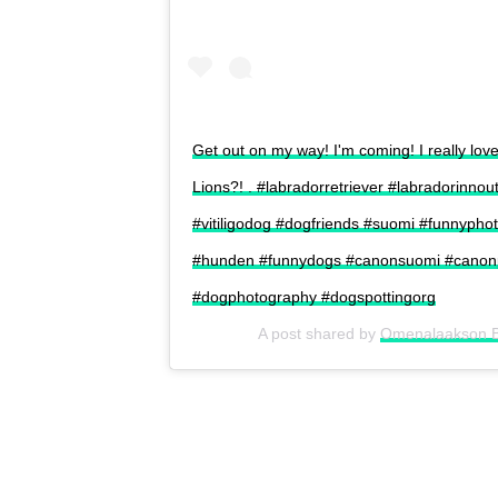
Get out on my way! I'm coming! I really love
Lions?! . #labradorretriever #labradorinno
#vitiligodog #dogfriends #suomi #funnyphot
#hunden #funnydogs #canonsuomi #canonp
#dogphotography #dogspottingorg
A post shared by
Omenalaakson B