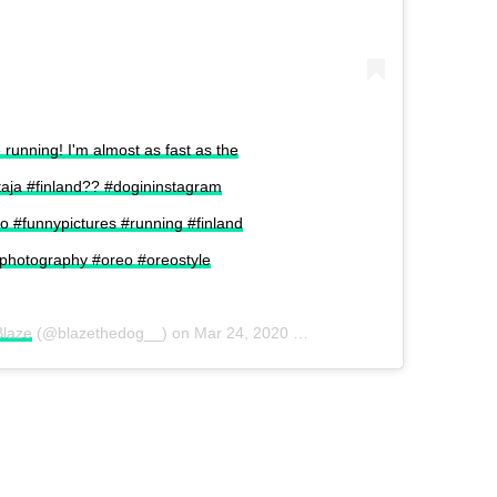
 running! I'm almost as fast as the
utaja #finland?? #dogininstagram
o #funnypictures #running #finland
hotography #oreo #oreostyle
laze
(@blazethedog__) on
Mar 24, 2020 at 1:45am PDT